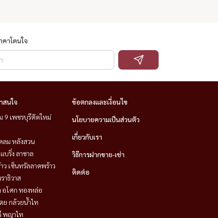
ราคาโดนใจ
่าสนใจ
ข้อตกลงและเงื่อนไข
 9 เพชรบุรีตัดใหม่
นโยบายความเป็นส่วนตัว
เกี่ยวกับเรา
ชิดลม หลังสวน
แบริ่ง ลาซาล
วิธีการฝากขาย-เช่า
าว เซ็นทรัลลาดพร้าว
ติดต่อ
ราธิวาส
ิท อโศก ทองหล่อ
ตย กล้วยน้ำไท
วี พญาไท