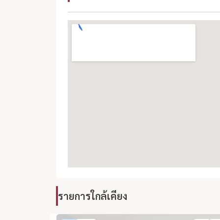
รายการใกล้เคียง