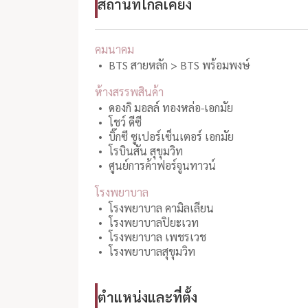
สถานที่ใกล้เคียง
คมนาคม
BTS สายหลัก > BTS พร้อมพงษ์
ห้างสรรพสินค้า
ดองกิ มอลล์ ทองหล่อ-เอกมัย
โชว์ ดีซี
บิ๊กซี ซูเปอร์เซ็นเตอร์ เอกมัย
โรบินสัน สุขุมวิท
ศูนย์การค้าฟอร์จูนทาวน์
โรงพยาบาล
โรงพยาบาล คามิลเลียน
โรงพยาบาลปิยะเวท
โรงพยาบาล เพชรเวช
โรงพยาบาลสุขุมวิท
ตำแหน่งและที่ตั้ง