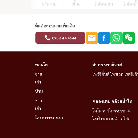
69
ตร.ม.
ชั้น6
2 ห้องนอน
2 ห้องน้
ติดต่อสอบถามเพิ่มเติม
098-147-4644
คอนโด
สาทร นราธิวาส
ขาย
โฟร์ซีซั่นส์ ไพรเวท เรสซิเด้
เช่า
บ้าน
ขาย
คลองเตย กล้วยน้ำไท
เช่า
โคโค่ พาร์ค พระราม 4
โครงการของเรา
ไลฟ์ พระราม 4 - อโศก