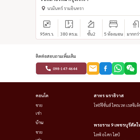
นวมินทร์ รามอินทรา
95
ตร.ว.
380 ตร.ม.
ชั้น2
5 ห้องนอน
มากกว่
ติดต่อสอบถามเพิ่มเติม
098-147-4644
คอนโด
สาทร นราธิวาส
ขาย
โฟร์ซีซั่นส์ ไพรเวท เรสซิเด้
เช่า
บ้าน
พระราม 9 เพชรบุรีตัดใ
ขาย
ไลฟ์ อโศก ไฮป์
เช่า