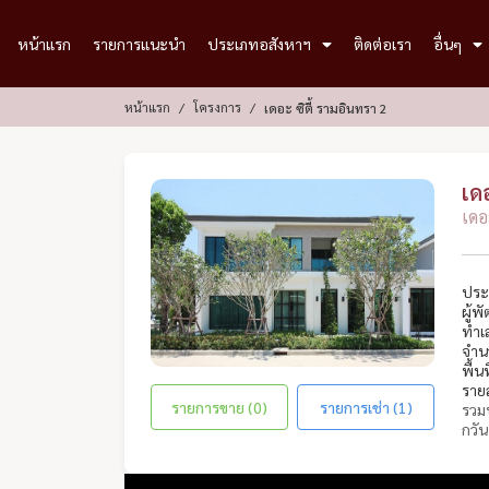
หน้าแรก
รายการแนะนำ
ประเภทอสังหาฯ
ติดต่อเรา
อื่นๆ
หน้าแรก
โครงการ
เดอะ ซิตี้ รามอินทรา 2
เด
เดอ
ประ
ผู้พ
ทำเ
จำน
พื้น
ราย
รายการขาย (0)
รายการเช่า (1)
รวมป
กวัน