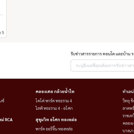
า 5
รับข่าวสารรายการ คอนโด และบ้าน 
คลองเตย กล้วยน้ำไท
ทำเลน
นซ์
โคโค่ พาร์ค พระราม 4
วิทยุ 
ไลฟ์ พระราม 4 - อโศก
ลาดพร้
ราชเท
หม่ RCA
สุขุมวิท อโศก ทองหล่อ
คลองเ
พาร์ค ออริจิ้น ทองหล่อ
บางนา 