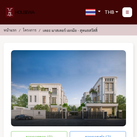
THB
หน้าแรก
โครงการ
เดอะ มาสเตอร์ เอกมัย - สุคนธสวัสดิ์
รายการขาย (0)
รายการเช่า (2)