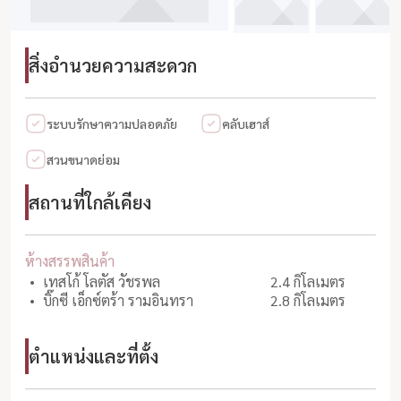
สิ่งอำนวยความสะดวก
ระบบรักษาความปลอดภัย
คลับเฮาส์
สวนขนาดย่อม
สถานที่ใกล้เคียง
ห้างสรรพสินค้า
เทสโก้ โลตัส วัชรพล
2.4 กิโลเมตร
บิ๊กซี เอ็กซ์ตร้า รามอินทรา
2.8 กิโลเมตร
ตำแหน่งและที่ตั้ง