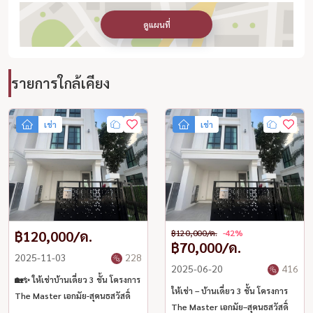
ดูแผนที่
รายการใกล้เคียง
เช่า
เช่า
฿120,000/ด.
฿120,000/ด.
-42%
฿70,000/ด.
2025-11-03
228
2025-06-20
416
🏡✨ ให้เช่าบ้านเดี่ยว 3 ชั้น โครงการ
ให้เช่า – บ้านเดี่ยว 3 ชั้น โครงการ
The Master เอกมัย-สุคนธสวัสดิ์
The Master เอกมัย–สุคนธสวัสดิ์