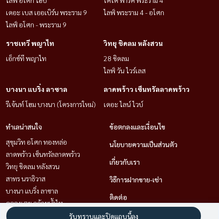
ไลฟ์ อโศก ไฮป์
โคโค่ พาร์ค พระราม 4
เดอะ เบส เออเบิร์น พระราม 9
ไลฟ์ พระราม 4 - อโศก
ไลฟ์ อโศก - พระราม 9
ราชเทวี พญาไท
วิทยุ ชิดลม หลังสวน
เอ็กซ์ที พญาไท
28 ชิดลม
ไลฟ์ วัน ไวร์เลส
บางนา แบริ่ง ลาซาล
ลาดพร้าว เซ็นทรัลลาดพร้าว
รีเจ้นท์ โฮม บางนา (โครงการใหม่)
เดอะ ไลน์ ไวบ์
ทำเลน่าสนใจ
ข้อตกลงและเงื่อนไข
สุขุมวิท อโศก ทองหล่อ
นโยบายความเป็นส่วนตัว
ลาดพร้าว เซ็นทรัลลาดพร้าว
เกี่ยวกับเรา
วิทยุ ชิดลม หลังสวน
สาทร นราธิวาส
วิธีการฝากขาย-เช่า
บางนา แบริ่ง ลาซาล
ติดต่อ
คลองเตย กล้วยน้ำไท
พระราม 9 เพชรบุรีตัดใหม่ RCA
รับทราบและปิดแถบนี้ลง