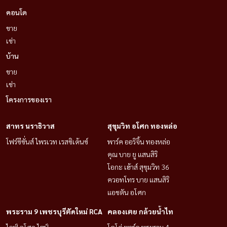
คอนโด
ขาย
เช่า
บ้าน
ขาย
เช่า
โครงการของเรา
สาทร นราธิวาส
สุขุมวิท อโศก ทองหล่อ
โฟร์ซีซั่นส์ ไพรเวท เรสซิเด้นซ์
พาร์ค ออริจิ้น ทองหล่อ
คุณ บาย ยู แสนสิริ
โอกะ เฮ้าส์ สุขุมวิท 36
ควอทโทร บาย แสนสิริ
แอชตัน อโศก
พระราม 9 เพชรบุรีตัดใหม่ RCA
คลองเตย กล้วยน้ำไท