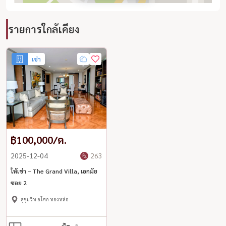
รายการใกล้เคียง
เช่า
฿100,000/ด.
2025-12-04
263
ให้เช่า – The Grand Villa, เอกมัย
ซอย 2
สุขุมวิท อโศก ทองหล่อ