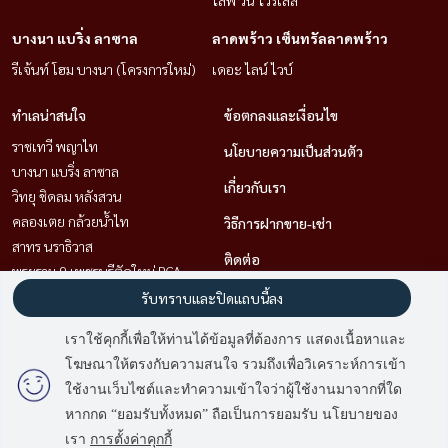
ไลฟ์ วัน ไวร์เลส
บางนา แบริ่ง ลาซาล
ลาดพร้าว เซ็นทรัลลาดพร้าว
รีเจ้นท์ โฮม บางนา (โครงการใหม่)
เดอะ ไลน์ ไวบ์
ทำเลน่าสนใจ
ข้อตกลงและเงื่อนไข
ราชเทวี พญาไท
นโยบายความเป็นส่วนตัว
บางนา แบริ่ง ลาซาล
เกี่ยวกับเรา
วิทยุ ชิดลม หลังสวน
คลองเตย กล้วยน้ำไท
วิธีการฝากขาย-เช่า
สาทร นราธิวาส
ติดต่อ
พระราม 9 เพชรบุรีตัดใหม่ RCA
ลาดพร้าว เซ็นทรัลลาดพร้าว
รับทราบและปิดแถบนี้ลง
สุขุมวิท อโศก ทองหล่อ
เราใช้คุกกี้เพื่อให้ท่านได้ข้อมูลที่ต้องการ แสดงเนื้อหาและ
โฆษณาให้ตรงกับความสนใจ รวมถึงเพื่อวิเคราะห์การเข้า
ใช้งานเว็บไซต์และทำความเข้าใจว่าผู้ใช้งานมาจากที่ใด
Power by
Livinginsider.com
หากกด “ยอมรับทั้งหมด” ถือเป็นการยอมรับ นโยบายของ
HOUSEWA
เรา
การตั้งค่าคุกกี้