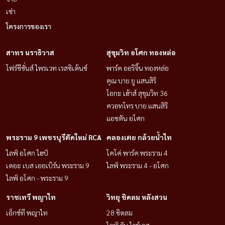
เช่า
โครงการของเรา
สาทร นราธิวาส
สุขุมวิท อโศก ทองหล่อ
โฟร์ซีซั่นส์ ไพรเวท เรสซิเด้นซ์
พาร์ค ออริจิ้น ทองหล่อ
คุณ บาย ยู แสนสิริ
โอกะ เฮ้าส์ สุขุมวิท 36
ควอทโทร บาย แสนสิริ
แอชตัน อโศก
พระราม 9 เพชรบุรีตัดใหม่ RCA
คลองเตย กล้วยน้ำไท
ไลฟ์ อโศก ไฮป์
โคโค่ พาร์ค พระราม 4
เดอะ เบส เออเบิร์น พระราม 9
ไลฟ์ พระราม 4 - อโศก
ไลฟ์ อโศก - พระราม 9
ราชเทวี พญาไท
วิทยุ ชิดลม หลังสวน
เอ็กซ์ที พญาไท
28 ชิดลม