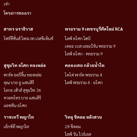
เช่า
โครงการของเรา
สาทร นราธิวาส
พระราม 9 เพชรบุรีตัดใหม่ RCA
โฟร์ซีซั่นส์ ไพรเวท เรสซิเด้นซ์
ไลฟ์ อโศก ไฮป์
เดอะ เบส เออเบิร์น พระราม 9
ไลฟ์ อโศก - พระราม 9
สุขุมวิท อโศก ทองหล่อ
คลองเตย กล้วยน้ำไท
พาร์ค ออริจิ้น ทองหล่อ
โคโค่ พาร์ค พระราม 4
คุณ บาย ยู แสนสิริ
ไลฟ์ พระราม 4 - อโศก
โอกะ เฮ้าส์ สุขุมวิท 36
ควอทโทร บาย แสนสิริ
แอชตัน อโศก
ราชเทวี พญาไท
วิทยุ ชิดลม หลังสวน
เอ็กซ์ที พญาไท
28 ชิดลม
ไลฟ์ วัน ไวร์เลส