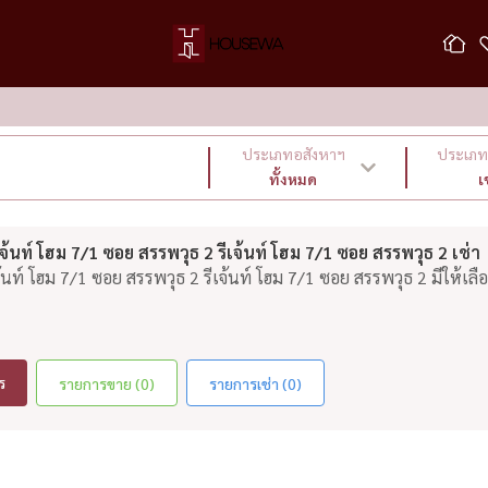
ประเภทอสังหาฯ
ประเภท 
ทั้งหมด
เ
จ้นท์ โฮม 7/1 ซอย สรรพวุธ 2 รีเจ้นท์ โฮม 7/1 ซอย สรรพวุธ 2 เช่า
้นท์ โฮม 7/1 ซอย สรรพวุธ 2 รีเจ้นท์ โฮม 7/1 ซอย สรรพวุธ 2 มีให้เ
ล
ร
รายการขาย (0)
รายการเช่า (0)