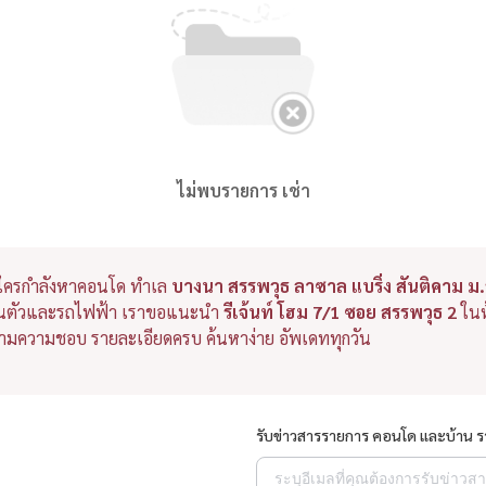
ไม่พบรายการ เช่า
ใครกำลังหาคอนโด ทำเล
บางนา สรรพวุธ ลาซาล แบริ่ง สันติคาม
งรถส่วนตัวและรถไฟฟ้า เราขอแนะนำ
รีเจ้นท์ โฮม 7/1 ซอย สรรพวุธ 2
ในห
ตามความชอบ รายละเอียดครบ ค้นหาง่าย อัพเดททุกวัน
รับข่าวสารรายการ คอนโด และบ้าน 