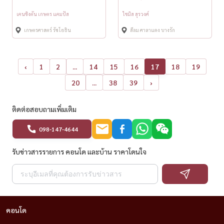
เคนซิงตัน เกษตร แคมปัส
ไซมิส สุรวงศ์
เกษตรศาสตร์ รัชโยธิน
สีลม ศาลาแดง บางรัก
‹
1
2
...
14
15
16
17
18
19
20
...
38
39
›
ติดต่อสอบถามเพิ่มเติม
098-147-4644
รับข่าวสารรายการ คอนโด และบ้าน ราคาโดนใจ
คอนโด