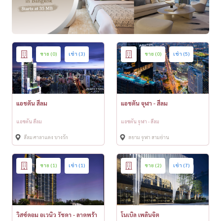
ขาย (0)
เช่า (3)
ขาย (0)
เช่า (5)
แอชตัน สีลม
แอชตัน จุฬา - สีลม
แอชตัน สีลม
แอชตัน จุฬา - สีลม
สีลม ศาลาแดง บางรัก
สยาม จุฬา สามย่าน
ขาย (1)
เช่า (1)
ขาย (2)
เช่า (7)
วิสซ์ดอม อเวนิว รัชดา - ลาดพร้า
โนเบิล เพลินจิต