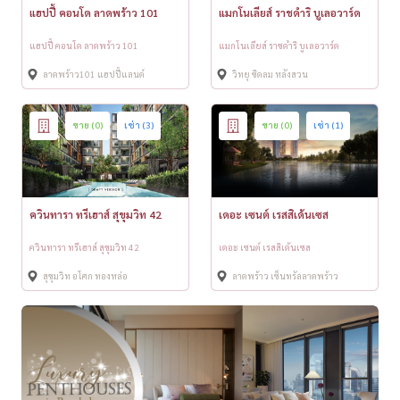
แฮปปี้ คอนโด ลาดพร้าว 101
แมกโนเลียส์ ราชดำริ บูเลอวาร์ด
แฮปปี้ คอนโด ลาดพร้าว 101
แมกโนเลียส์ ราชดำริ บูเลอวาร์ด
ลาดพร้าว101 แฮปปี้แลนด์
วิทยุ ชิดลม หลังสวน
ขาย (0)
เช่า (3)
ขาย (0)
เช่า (1)
ควินทารา ทรีเฮาส์ สุขุมวิท 42
เดอะ เซนต์ เรสสิเด้นเซส
ควินทารา ทรีเฮาส์ สุขุมวิท 42
เดอะ เซนต์ เรสสิเด้นเซส
สุขุมวิท อโศก ทองหล่อ
ลาดพร้าว เซ็นทรัลลาดพร้าว