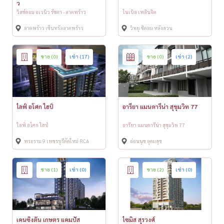
ว
วิสซ์ดอม อเวนิว รัชดา - ลาดพร้าว
โนเบิล เพลินจิต
ลาดพร้าว เซ็นทรัลลาดพร้าว
วิทยุ ชิดลม หลังสวน
ขาย (0)
เช่า (17)
ขาย (0)
เช่า (2)
ไลฟ์ อโศก ไฮป์
อารียา แมนดารีน่า สุขุมวิท 77
ไลฟ์ อโศก ไฮป์
อารียา แมนดารีน่า สุขุมวิท 77
พระราม 9 เพชรบุรีตัดใหม่ RCA
อ่อนนุช อุดมสุข
ขาย (1)
เช่า (0)
ขาย (2)
เช่า (0)
เคนซิงตัน เกษตร แคมปัส
ไซมิส สุรวงศ์