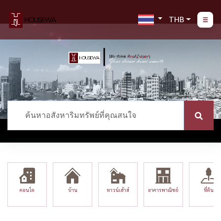
THB
คอนโด
บ้าน
ทาวน์เฮ้าส์
อาคารพาณิชย์
ที่ดิน