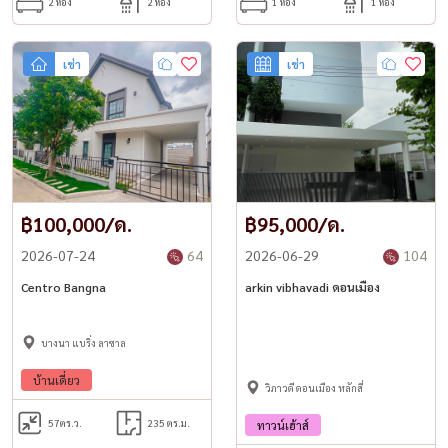
2 ห้อง
2 ห้อง
1 ห้อง
1 ห้อง
• รถ Shuttle Service ไป Jasmine Tower
• รถ Shuttle Service ไป BTS พร้อมพงษ์
• รถ Shuttle Service ไป Fuji 1–3
เช่า
เช่า
• รถ Shuttle Service ไปโรงพยาบาลสมิติเวช
━━━━━━━━━━━━━━
📋 เงื่อนไขการเช่า
• ค่าเช่า 78,000 บาท/เดือน
• สัญญาขั้นต่ำ 1 ปี
• เงินประกัน 2 เดือน
• ค่าเช่าล่วงหน้า 1 เดือน
฿100,000/ด.
฿95,000/ด.
━━━━━━━━━━━━━━
🌟 เหมาะสำหรับ
2026-07-24
64
2026-06-29
104
• ครอบครัว
Centro Bangna
arkin vibhavadi ดอนเมือง
• ผู้บริหาร
• ชาวต่างชาติ (Expat)
• ผู้เลี้ยงสัตว์
บางนา แบริ่ง ลาซาล
• ผู้ที่ต้องการคอนโดขนาดใหญ่ใจกลางอโศก
บ้านเดี่ยว
━━━━━━━━━━━━━━
วิภาวดี ดอนเมือง หลักสี่
✨ คอนโด Pet Friendly ขนาดใหญ่ 180 ตร.ม. ใจกลางสุขุมวิท 23 เดิน
57
ตร.ว.
235 ตร.ม.
ทาวน์เฮ้าส์
ทางสะดวก ใกล้ BTS อโศก และ MRT สุขุมวิท พร้อมสิ่งอำนวยความ