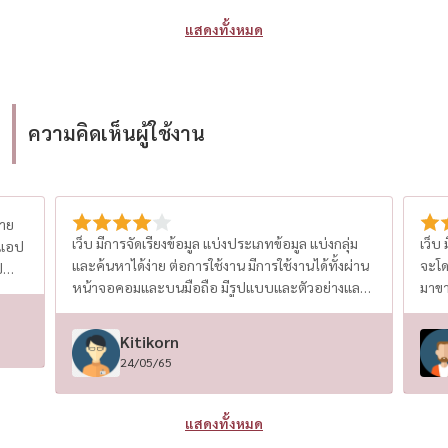
หา คอนโดใกล้รถไฟฟ้า คอนโดปล่อยเช่า หรือ
มาสร
แสดงทั้งหมด
โครงการใหม่ที่ให้ผลตอบแทนคุ้มค่า ด้วยเป้าหมายใน
โควิ
ปี 2026 ที่จะก้าวขึ้นเป็น แบรนด์อสังหาริมทรัพย์
และ “ธรรมชา
อันดับ 1 ของไทย HOUSEWA มุ่งมั่นพัฒนาเทคโนโลยี
Leasehold ด้วยนโ
การค้นหาอสังหาฯที่ง่ายขึ้น ฉลาดขึ้น พร้อมเพิ่มดีล
มากข
ความคิดเห็นผู้ใช้งาน
พิเศษ และโปรโมชันจากโครงการชั้นนำทั่วประเทศ
สำห
✅ หากคุณกำลังมองหา บ้านเดี่ยว บ้านมือสอง คอนโด
กำหน
ใหม่ โครงการใหม่ ทำเลทอง ใกล้รถไฟฟ้า ใกล้แหล่ง
กลับ
งาน ดีลดีที่สุด พร้อมบริการที่โปร่งใส HOUSEWA คือ
แบบม
ขาย
คำตอบที่ใช่ สำหรับทุกไลฟ์สไตล์และทุกงบประมาณ
Insi
เว็บ มีการจัดเรียงข้อมูล แบ่งประเภทข้อมูล แบ่งกลุ่ม
เว็บ
 แอป
ทะเ
และค้นหาได้ง่าย ต่อการใช้งาน มีการใช้งานได้ทั้งผ่าน
จะโด
ป
42%
หน้าจอคอมและบนมือถือ มีรูปแบบและตัวอย่างและ
มาขา
พระราม 9 โครงการ
คำแนะนำในการสร้างประกาศขาย มีระบบหลังบ้านให้
นักล
Projects) ✅ Narasiri
ผู้ขายได้ใช้งานและมีทีม support ที่ดี แอป ใช้งานบน
แอป ช
Kitikorn
– 100 ล้านบา
มือถือได้ทั้ง android และ ios สะดวกไม่ต้องเปิดคอม
24/05/65
Clas
จะแก้ไข จะติดตามประกาศ หาประกาศ ทำได้สะดวก
เหมือนทำผ่านคอม
เหมา
ลงทุนต่างชาต
แสดงทั้งหมด
ราคาเร