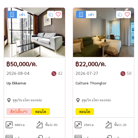
• ห้องแม่บ้าน
• พร้อมเข้าอยู่
เช่า
เช่า
━━━━━━━━━━━━━━
🏢 สิ่งอำนวยความสะดวก
• สระว่ายน้ำ
• ฟิตเนส
• ห้องซาวน่า และห้องสตรีม
• ห้องเด็ก
• ห้องปิงปอง
฿50,000/ด.
฿22,000/ด.
• ห้องสนุกเกอร์
2026-08-04
42
2026-07-27
58
• สนามบาสเกตบอล
• Open Kitchen Zone
Up Ekkamai
Culture Thonglor
• ห้องประชุม
• Co-Working Space
สุขุมวิท อโศก ทองหล่อ
สุขุมวิท อโศก ทองหล่อ
• จุดชาร์จรถยนต์ไฟฟ้า (EV Charger)
• ระบบรักษาความปลอดภัย 24 ชั่วโมง
สัตว์เลี้ยง🐾
คอนโด
คอนโด
• กล้องวงจรปิด CCTV
━━━━━━━━━━━━━━
68
ตร.ม.
ชั้น21-50
25
ตร.ม.
ชั้น11-20
🚐 บริการเพิ่มเติม
• รถ Shuttle Service ไป Interchange Tower