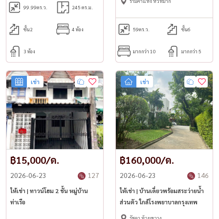
รามคำแหง หัวหมาก
99.99
ตร.ว.
245 ตร.ม.
ชั้น2
4 ห้อง
59
ตร.ว.
ชั้น6
3 ห้อง
มากกว่า 10
มากกว่า 5
เช่า
เช่า
฿15,000/ด.
฿160,000/ด.
2026-06-23
127
2026-06-23
146
ให้เช่า | ทาวน์โฮม 2 ชั้น หมู่บ้าน
ให้เช่า | บ้านเดี่ยวพร้อมสระว่ายน้ำ
ท่าเรือ
ส่วนตัว ใกล้โรงพยาบาลกรุงเทพ
รัชดา ห้วยขวาง