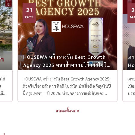
แยกส่วน ที่จอดรถ 4 คัน พร้อม EV Charger ระบบ
โครง
21
2
บ้านอัจฉริยะ (Smart Home) โครงการได้รับแรง
สงบแ
บันดาลใจจาก “Beverly Hills” ผสมความหรูหรา
OCT
ของกรุงเทพฯ 
M
แบบฝรั่งเศสและอเมริกัน ยกระดับชีวิตให้รู้สึกเหมือน
– ตั
อยู่รีสอร์ตทุกวัน 📍 โครงการตั้งอยู่บนถนน
หรือ
กรุงเทพกรีฑาตัดใหม่ ใกล้สนามบินสุวรรณภูมิ
@housew
ทางด่วน และสนามกอล์ฟชั้นนำ 🎥 โดย HouseWa
#Luxur
Thailand – ตัวจริงเรื่องอสังหาฯ ระดับ Luxury 📞
#Moder
น
HOUSEWA คว้ารางวัล Best Growth
ภา
สนใจชมโครงการหรือรับคำปรึกษา LINE:
#บ้านเดี่ยว3
Agency 2025 ตอกย้ำความไว้วางใจใน
Ho
@housewa #Narasiriกรุงเทพกรีฑา #บ้าน
#Krun
ทุกดีลอสังหาฯ
หรู80ล้าน #LuxuryHomeThailand
#HouseWa
 Co-Working Space สระว่ายน้ำพร้อมระบบจากุซซี่ ห้องซิเนม่าส่วนกลาง และระบบรักษาความปลอดภัยเข้มงวดตลอดวัน Mantana Krungthep Kreetha 7 Mantana Krungthep Kreetha 7 เป็นโครงการที่อยู่อาศัยจากแลนด์ แอนด์ เฮ้าส์ ที่ให้ความสำคัญกับคุณภาพชีวิตในทุกวัน ภายในโครงการรายล้อมด้วยต้นไม้ใหญ่และพื้นที่สีเขียว ช่วยสร้างบรรยากาศร่มรื่น ผ่อนคลาย และเหมาะกับการใช้ชีวิตของครอบครัวค่ะ ที่ตั้งโครงการ: ซอยกรุงเทพกรีฑา 7 แขวงหัวหมาก เขตบางกะปิ กรุงเทพฯ ขนาดพื้นที่: เริ่มต้น 55–95 ตร.ว. ลักษณะโครงการ: บ้านเดี่ยว จำนวนชั้น: 2 ชั้น ขนาดห้อง: 3–4 ห้องนอน 3 ห้องน้ำ 2 ที่จอดรถ จุดเด่นและสิ่งอำนวยคว
HOUSEWA คว้ารางวัล Best Growth Agency 2025
เจา
#HouseTourThailand #BeverlyHillsเมืองไทย
สงบ #รีวิวบ้านหรู #LuxuryRealEstate #บ้านห
ตัวจริงเรื่องอสังหาฯ ดีลดี โปร่งใส น่าเชื่อถือ ที่สุดในปี
โน้
#แสนสิริ #บ้านเดี่ยวหรู #ModernClassicHome
ลิฟต์ #MinimalLuxury #บ้านดีไซน์
นี้ กรุงเทพฯ – ปี 2025: ท่ามกลางการแข่งขันของ
ประ
#HouseWaThailand #LuxuryLivingBangkok
ตลาดอสังหาริมทรัพย์ในประเทศไทยที่เติบโตอย่าง
ของ
#บ้านหรูมีลิฟต์ #อสังหาหรูกรุงเทพ
ต่อเนื่อง HOUSEWA Thailand ได้แสดงศักยภาพอัน
จาก
แสดงทั้งหมด
#KrungthepKreetha #บ้านสวยสไตล์ยุโรป
โดดเด่น ด้วยการคว้ารางวัล Best Growth Agency
วิด
#UltraLuxuryHome #SmartHomeThailand
2025 บนเวทีอสังหาฯ ระดับประเทศ ซึ่งสะท้อนถึง
เต็ม
ความเป็นผู้นำทั้งด้านนวัตกรรม บริการ และความน่า
หรื