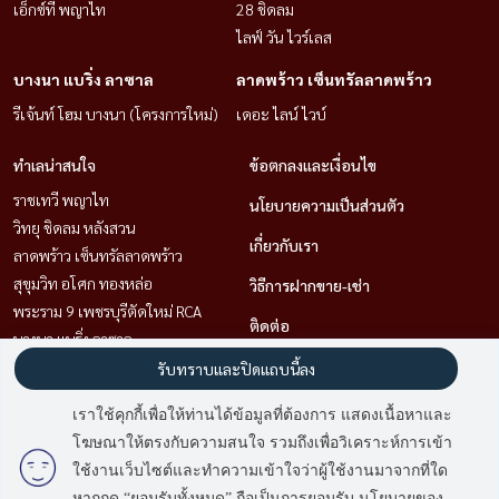
เอ็กซ์ที พญาไท
28 ชิดลม
ไลฟ์ วัน ไวร์เลส
บางนา แบริ่ง ลาซาล
ลาดพร้าว เซ็นทรัลลาดพร้าว
รีเจ้นท์ โฮม บางนา (โครงการใหม่)
เดอะ ไลน์ ไวบ์
ทำเลน่าสนใจ
ข้อตกลงและเงื่อนไข
ราชเทวี พญาไท
นโยบายความเป็นส่วนตัว
วิทยุ ชิดลม หลังสวน
เกี่ยวกับเรา
ลาดพร้าว เซ็นทรัลลาดพร้าว
สุขุมวิท อโศก ทองหล่อ
วิธีการฝากขาย-เช่า
พระราม 9 เพชรบุรีตัดใหม่ RCA
ติดต่อ
บางนา แบริ่ง ลาซาล
คลองเตย กล้วยน้ำไท
รับทราบและปิดแถบนี้ลง
สาทร นราธิวาส
เราใช้คุกกี้เพื่อให้ท่านได้ข้อมูลที่ต้องการ แสดงเนื้อหาและ
โฆษณาให้ตรงกับความสนใจ รวมถึงเพื่อวิเคราะห์การเข้า
ใช้งานเว็บไซต์และทำความเข้าใจว่าผู้ใช้งานมาจากที่ใด
Power by
Livinginsider.com
หากกด “ยอมรับทั้งหมด” ถือเป็นการยอมรับ นโยบายของ