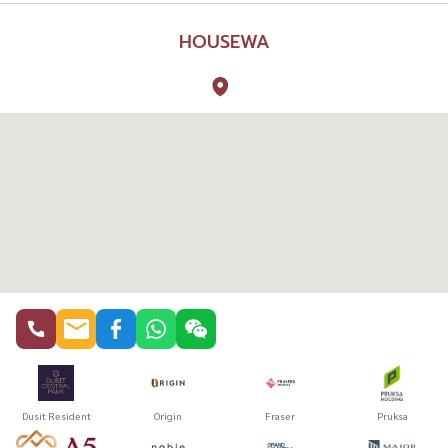
สนา
HOUSEWA
โจทย์คร
Expa
Quarter 39 ราคาเร
หรูใ
เงียบ
ครอ
Gran
ต้น: 35 –
ชั้น
สำห
ที่เติบโตเร็ว ทำไ
บริษ
ไทยอ
พร้
โครงการ
รับ
Dusit Resident
Origin
Fraser
Pruksa