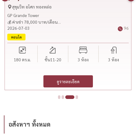
สุขุมวิท อโศก ทองหล่อ
GP Grande Tower
💰 ค่าเช่า 78,000 บาท/เดือน
2026-07-03
96
🐾 Pet Friendly
━━━━━━━━━━━━━━
คอนโด
📍 ทำเลศักยภาพ
• โครงการ GP Grande Tower
• ถนนสุขุมวิท 23
180
ตร.ม.
ชั้น11-20
3 ห้อง
3 ห้อง
• ใกล้ BTS อโศก
• ใกล้ MRT สุขุมวิท
• เดินทางสะดวกสู่ Terminal 21, Em District และย่านอโศก
ดูรายละเอียด
• ใกล้ Interchange Tower, Jasmine Tower และโรงพยาบาลสมิติเวช
━━━━━━━━━━━━━━
🏡 รายละเอียดห้อง
• 3 ห้องนอน
• 3 ห้องน้ำ
• ขนาด 180 ตร.ม.
• ชั้น 20B
อสังหาฯ ทั้งหมด
• ห้องนั่งเล่นขนาดใหญ่
• ห้องครัว