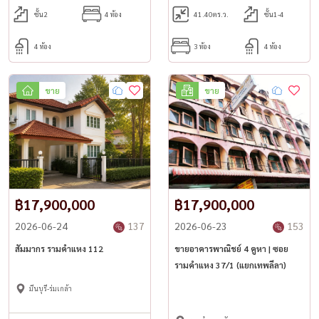
สะดวกระดับพรีเมียม และบริการ Shuttle Service ไปยังจุดสำคัญ
ชั้น2
4 ห้อง
41.40
ตร.ว.
ชั้น1-4
เหมาะสำหรับการอยู่อาศัยของครอบครัวและชาวต่างชาติ
━━━━━━━━━━━━━━
4 ห้อง
3 ห้อง
4 ห้อง
สนใจนัดชม
📞 Call / WhatsApp: +66 (0)90-993-5832
💬 LINE: @housewa
ขาย
ขาย
✉️ Email: Namthip@housewathailand.com
🌐 Website: www.housewathailand.com
📘 Facebook: Housewa Asset
#GPGrandeTower #สุขุมวิท23 #คอนโดอโศก #คอนโดให้เช่า
#PetFriendly #คอนโดเลี้ยงสัตว์ได้ #คอนโดหรู #HousewaThailand
฿17,900,000
฿17,900,000
2026-06-24
137
2026-06-23
153
สัมมากร รามคำแหง 112
ขายอาคารพาณิชย์ 4 คูหา | ซอย
รามคำแหง 37/1 (แยกเทพลีลา)
มีนบุรี-ร่มเกล้า