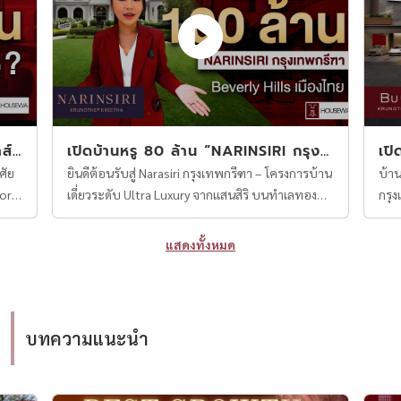
ส์
เปิดบ้านหรู 80 ล้าน “NARINSIRI กรุงเ
เป
ทพกรีฑา” ฉายา Beverly Hills เมืองไ
าน
ศัย
ยินดีต้อนรับสู่ Narasiri กรุงเทพกรีฑา – โครงการบ้าน
บ้าน
ทย | HouseWa Thailand
or
เดี่ยวระดับ Ultra Luxury จากแสนสิริ บนทำเลทอง
กรุ
ละ
ย่าน "กรุงเทพกรีฑา" ที่หลายคนขนานนามว่า
“BuG
ก
Beverly Hills เมืองไทย บ้านหลังนี้ราคาเริ่มต้นกว่า
(มหาชน) ทุกดีเทลของบ
แสดงทั้งหมด
80 ล้านบาท มาพร้อมพื้นที่ใช้สอยกว่า 550 ตาราง
หรูใ
 200
เมตร และรายละเอียดทุกจุดที่ออกแบบมาเพื่อ
ควา
“เจ้าของบ้านระดับ Top 1% ของประเทศ” ✨ ไฮไลต์
ครอบครัวจริง ✨
บ้าน: บ้านเดี่ยว 2 ชั้น สไตล์ Modern Classic พื้นที่
พื้นท
บทความแนะนำ
or
ใช้สอย ~550 ตร.ม. 4 ห้องนอน / 5 ห้องน้ำ / ลิฟต์
ห้องน้
ส่วนตัว ห้องรับแขก Double Volume / ห้องทาน
บ้าน Double Volume Living Room ครัวไท
อาหารขนาดใหญ่ ครัวไทย–ครัวฝรั่ง / ห้องแม่บ้าน
ฝรั่ง ทำเลใกล้ทางด่วนและสนามบินสุวรรณภูมิ