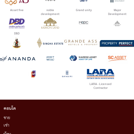
Asset five
noble
Grand unity
Major
development
Development
DBD
LARA - Licensed
Contractor
คอนโด
ขาย
เช่า
บ้าน