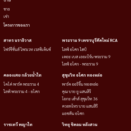
ขาย
เช่า
โครงการของเรา
สาทร นราธิวาส
พระราม 9 เพชรบุรีตัดใหม่ RCA
โฟร์ซีซั่นส์ ไพรเวท เรสซิเด้นซ์
ไลฟ์ อโศก ไฮป์
เดอะ เบส เออเบิร์น พระราม 9
ไลฟ์ อโศก - พระราม 9
คลองเตย กล้วยน้ำไท
สุขุมวิท อโศก ทองหล่อ
โคโค่ พาร์ค พระราม 4
พาร์ค ออริจิ้น ทองหล่อ
ไลฟ์ พระราม 4 - อโศก
คุณ บาย ยู แสนสิริ
โอกะ เฮ้าส์ สุขุมวิท 36
ควอทโทร บาย แสนสิริ
แอชตัน อโศก
ราชเทวี พญาไท
วิทยุ ชิดลม หลังสวน