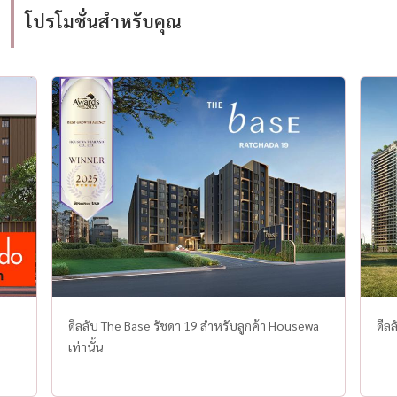
เชื่อถือจากผู้ซื้อบ้านและคอนโดทั่วประเทศ ด้วยวิสัย
ยังค
โปรโมชั่นสำหรับคุณ
ทัศน์ที่ชัดเจนในการเป็นศูนย์กลางของ “ดีลบ้านและ
ชัน แล
คอนโดที่ดีที่สุด” HOUSEWA ได้รับความไว้วางใจจาก
อะไรมาแรง? 🔹 1
ทั้งลูกค้าไทยและต่างชาติ โดยเฉพาะกลุ่มที่กำลังมอง
ความ
หา บ้านเดี่ยว บ้านใหม่ บ้านมือสอง คอนโดใหม่ หรือ
เฉพ
อสังหาฯ สำหรับลงทุน หนึ่งในจุดแข็งของ HOUSEWA
กรุง
คือ ระบบ Listing Verified by HOUSEWA ที่ช่วย
หา "
ตรวจสอบความถูกต้องของประกาศขายทุกหลัง
ปลอ
ทำให้ผู้ซื้อมั่นใจได้ว่า ไม่ถูกหลอก ไม่เสียเวลา และได้
ที่
ข้อมูลที่โปร่งใสตรงไปตรงมา นอกจากนี้ ยังมีทีมงาน
Home ที่ล้ำส
มืออาชีพที่คอยให้คำปรึกษาทุกขั้นตอน ตั้งแต่การ
35–
ค้นหาอสังหาฯที่ตรงใจ ไปจนถึงการต่อรองราคาดีล
เรื่
พิเศษ พร้อมบริการหลังการขายที่เป็นเลิศ “เราภูมิใจ
low density 🔹
ที่ลูกค้าเชื่อมั่นในเรา เพราะ HOUSEWA ไม่ได้เป็นแค่
(Mass & Mi
แพลตฟอร์มสำหรับหาบ้าน แต่เป็นพาร์ทเนอร์ด้าน
ครอบ
อสังหาฯ ที่อยู่เคียงข้างทุกการตัดสินใจ” — ทีมผู้
โดย
ดีลลับ The Base รัชดา 19 สำหรับลูกค้า Housewa
ดีลล
บริหารกล่าว การเติบโตของ HOUSEWA ในปีนี้มีการ
สีชม
เท่านั้น
ขยายฐานผู้ใช้งานอย่างรวดเร็ว ทั้งจากกลุ่มคนรุ่นใหม่
ใหม่
ที่ต้องการ ซื้อบ้านหลังแรก ไปจนถึงนักลงทุนที่มอง
Insi