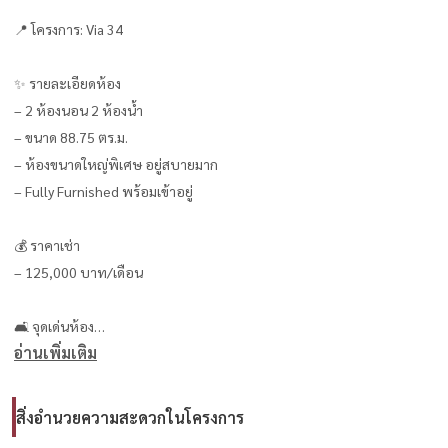
📍 โครงการ: Via 34
✨ รายละเอียดห้อง
– 2 ห้องนอน 2 ห้องน้ำ
– ขนาด 88.75 ตร.ม.
– ห้องขนาดใหญ่พิเศษ อยู่สบายมาก
– Fully Furnished พร้อมเข้าอยู่
💰 ราคาเช่า
– 125,000 บาท/เดือน
🛋️ จุดเด่นห้อง
อ่านเพิ่มเติม
• Pet-Friendly 🐶🐱 รองรับการเลี้ยงสัตว์
• ห้องขนาดใหญ่ Rare Item ในสุขุมวิทตอนกลาง
• บรรยากาศสงบ เป็นส่วนตัวสูง
สิ่งอำนวยความสะดวกในโครงการ
• แนวคิดการอยู่อาศัยแบบ Private Art Gallery — หรู เรียบ และมี