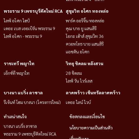
พระราม 9 เพชรบุรีตัดใหม่ RCA
สุขุมวิท อโศก ทองหล่อ
ไลฟ์ อโศก ไฮป์
พาร์ค ออริจิ้น ทองหล่อ
เดอะ เบส เออเบิร์น พระราม 9
คุณ บาย ยู แสนสิริ
ไลฟ์ อโศก - พระราม 9
โอกะ เฮ้าส์ สุขุมวิท 36
ควอทโทร บาย แสนสิริ
แอชตัน อโศก
ราชเทวี พญาไท
วิทยุ ชิดลม หลังสวน
เอ็กซ์ที พญาไท
28 ชิดลม
ไลฟ์ วัน ไวร์เลส
บางนา แบริ่ง ลาซาล
ลาดพร้าว เซ็นทรัลลาดพร้าว
รีเจ้นท์ โฮม บางนา (โครงการใหม่)
เดอะ ไลน์ ไวบ์
ทำเลน่าสนใจ
ข้อตกลงและเงื่อนไข
บางนา แบริ่ง ลาซาล
นโยบายความเป็นส่วนตัว
พระราม 9 เพชรบุรีตัดใหม่ RCA
เกี่ยวกับเรา