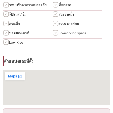
เอกลักษณ์
ระบบรักษาความปลอดภัย
ที่จอดรถ
• โครงการ Low-Density เพียง 45 ยูนิต เท่านั้น
ฟิตเนส / ยิม
สระว่ายน้ำ
สระเด็ก
สวนขนาดย่อม
🏢 สิ่งอำนวยความสะดวก
– ฟิตเนส 🏋️
ชอบแฮงเอาท์
Co-working space
– สวนส่วนกลาง 🌿
Low-Rise
– ระบบรักษาความปลอดภัย 24 ชั่วโมง 🔐
– CCTV
ตำแหน่งและที่ตั้ง
📍 ทำเลสุขุมวิทตอนกลาง (พร้อมพงษ์ – ทองหล่อ – เอกมัย)
– BTS ทองหล่อ เพียง 350 เมตร 🚆
– ใกล้ EmQuartier / Emporium / EmSphere
– รายล้อมด้วยร้านอาหาร คาเฟ่ และ lifestyle destinations
– เดินทางสะดวกเข้าอโศก และ CBD
🎯 เหมาะสำหรับ
– Expat / ผู้บริหาร