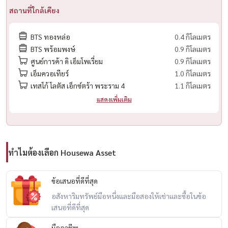
สถานที่ใกล้เคียง
– ครอบครัวเล็กที่มีสัตว์เลี้ยง
– คนที่มองหาความ private luxury living ใจกลางเมือง
BTS ทองหล่อ
0.4 กิโลเมตร
BTS พร้อมพงษ์
0.9 กิโลเมตร
🔥 ห้องใหญ่ pet-friendly + private luxury + ทำเล prime thonglor 🔥
ศูนย์การค้า ดิ เอ็มโพเรี่ยม
0.9 กิโลเมตร
เอ็มควอเทียร์
1.0 กิโลเมตร
📲 สนใจนัดชม / For private viewing / 预约看房
เทสโก้ โลตัส เอ็กซ์ตร้า พระราม 4
1.1 กิโลเมตร
Call / WhatsApp:
+66 (0)90-993-5832
แสดงเพิ่มเติม
LINE: @housewa
Email:
Namthip@housewathailand.com
Website: www.housewathailand.com
ทำไมต้องเลือก Housewa Asset
Facebook: Housewa Asset
ข้อเสนอที่ดีที่สุด
#Via34 #คอนโดสุขุมวิท34 #คอนโดทองหล่อ #PetFriendlyBangkok
อสังหาริมทรัพย์มือหนึ่งและมือสองให้เช่าและซื้อในข้อ
#LuxuryCondoBangkok #BangkokRental #HousewaThailand
เสนอที่ดีที่สุด
มืออาชีพ