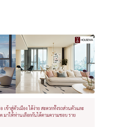
 เข้าสู่ตัวเมือง ได้ง่าย สะดวกทั้งรถส่วนตัวและ
ชีพ มาให้ท่านเลือกกันได้ตามความชอบ ราย