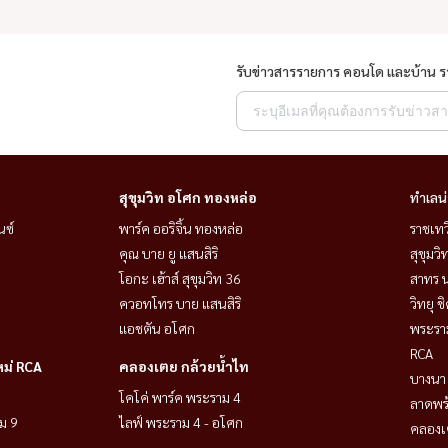
รับข่าวสารรายการ คอนโด และบ้าน 
สุขุมวิท อโศก ทองหล่อ
ทำเลน
นซ์
พาร์ค ออริจิ้น ทองหล่อ
ราชเท
คุณ บาย ยู แสนสิริ
สุขุมว
โอกะ เฮ้าส์ สุขุมวิท 36
สาทร น
ควอทโทร บาย แสนสิริ
วิทยุ 
แอชตัน อโศก
พระราม
RCA
หม่ RCA
คลองเตย กล้วยน้ำไท
บางนา 
โคโค่ พาร์ค พระราม 4
ลาดพร้
ม 9
ไลฟ์ พระราม 4 - อโศก
คลองเ