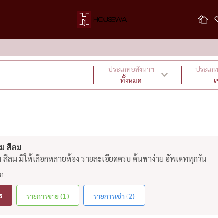
ประเภทอสังหาฯ
ประเภท 
ทั้งหมด
เ
ม สีลม
ม สีลม มีให้เลือกหลายห้อง รายละเอียดครบ ค้นหาง่าย อัพเดททุกวัน
ัก
ร
รายการขาย (1)
รายการเช่า (2)