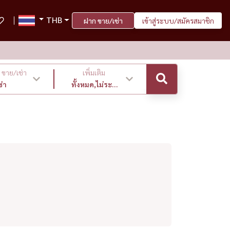
THB
ฝาก ขาย/เช่า
เข้าสู่ระบบ/สมัครสมาชิก
ขาย/เช่า
เพิ่มเติม
ช่า
ทั้งหมด,ไม่ระบุ
,ล่าสุด