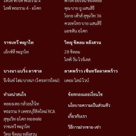
โคโค่ พาร์ค พระราม 4
พาร์ค ออริจิ้น ทองหล่อ
ไลฟ์ พระราม 4 - อโศก
คุณ บาย ยู แสนสิริ
โอกะ เฮ้าส์ สุขุมวิท 36
ควอทโทร บาย แสนสิริ
แอชตัน อโศก
ราชเทวี พญาไท
วิทยุ ชิดลม หลังสวน
เอ็กซ์ที พญาไท
28 ชิดลม
ไลฟ์ วัน ไวร์เลส
บางนา แบริ่ง ลาซาล
ลาดพร้าว เซ็นทรัลลาดพร้าว
รีเจ้นท์ โฮม บางนา (โครงการใหม่)
เดอะ ไลน์ ไวบ์
ทำเลน่าสนใจ
ข้อตกลงและเงื่อนไข
คลองเตย กล้วยน้ำไท
นโยบายความเป็นส่วนตัว
พระราม 9 เพชรบุรีตัดใหม่ RCA
เกี่ยวกับเรา
สุขุมวิท อโศก ทองหล่อ
ราชเทวี พญาไท
วิธีการฝากขาย-เช่า
วิทยุ ชิดลม หลังสวน