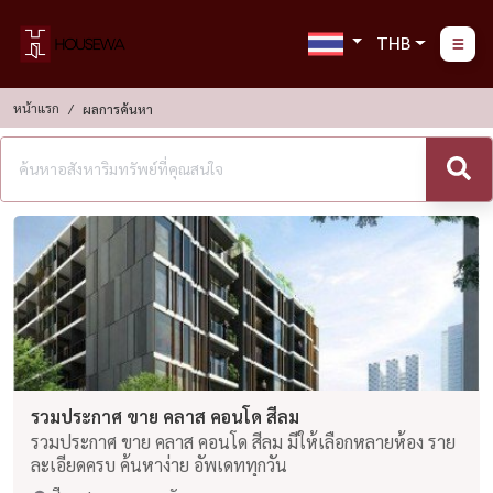
THB
หน้าแรก
ผลการค้นหา
รวมประกาศ ขาย คลาส คอนโด สีลม
รวมประกาศ ขาย คลาส คอนโด สีลม มีให้เลือกหลายห้อง ราย
ละเอียดครบ ค้นหาง่าย อัพเดททุกวัน