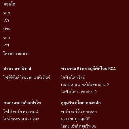
คอนโด
ขาย
เช่า
บ้าน
ขาย
เช่า
โครงการของเรา
สาทร นราธิวาส
พระราม 9 เพชรบุรีตัดใหม่ RCA
โฟร์ซีซั่นส์ ไพรเวท เรสซิเด้นซ์
ไลฟ์ อโศก ไฮป์
เดอะ เบส เออเบิร์น พระราม 9
ไลฟ์ อโศก - พระราม 9
คลองเตย กล้วยน้ำไท
สุขุมวิท อโศก ทองหล่อ
โคโค่ พาร์ค พระราม 4
พาร์ค ออริจิ้น ทองหล่อ
ไลฟ์ พระราม 4 - อโศก
คุณ บาย ยู แสนสิริ
โอกะ เฮ้าส์ สุขุมวิท 36