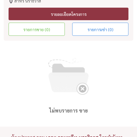
สาทร นราธิวาส
รายละเอียดโครงการ
รายการขาย (0)
รายการเช่า (0)
ไม่พบรายการ ขาย