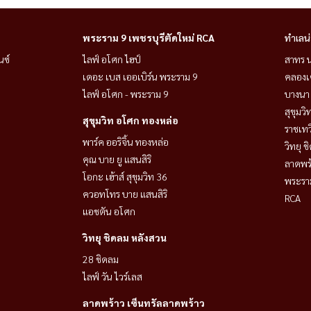
พระราม 9 เพชรบุรีตัดใหม่ RCA
ทำเลน
นซ์
ไลฟ์ อโศก ไฮป์
สาทร น
เดอะ เบส เออเบิร์น พระราม 9
คลองเ
ไลฟ์ อโศก - พระราม 9
บางนา 
สุขุมว
สุขุมวิท อโศก ทองหล่อ
ราชเท
พาร์ค ออริจิ้น ทองหล่อ
วิทยุ 
คุณ บาย ยู แสนสิริ
ลาดพร้
โอกะ เฮ้าส์ สุขุมวิท 36
พระราม
ควอทโทร บาย แสนสิริ
RCA
แอชตัน อโศก
วิทยุ ชิดลม หลังสวน
28 ชิดลม
ไลฟ์ วัน ไวร์เลส
ลาดพร้าว เซ็นทรัลลาดพร้าว