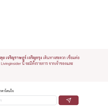
ลุย เจริญราษฎร์ เจริญกรุง
เดินทางสะดวก เชื่อมต่อ
vinginsider นี้ จะมีทั้งรายการ จากเจ้าของและ
ราคาโดนใจ