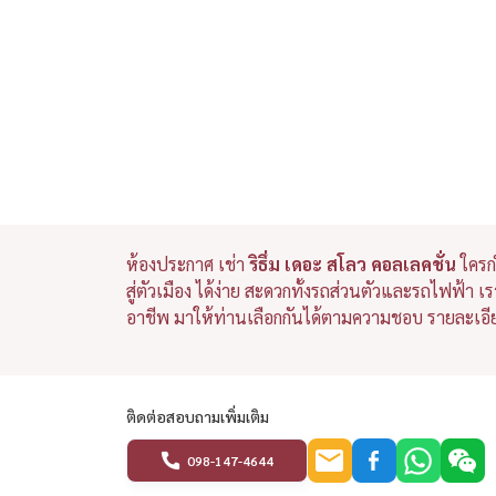
ห้องประกาศ เช่า
ริธึ่ม เดอะ สโลว คอลเลคชั่น
ใครก
สู่ตัวเมือง ได้ง่าย สะดวกทั้งรถส่วนตัวและรถไฟฟ้
อาชีพ มาให้ท่านเลือกกันได้ตามความชอบ รายละเอีย
ติดต่อสอบถามเพิ่มเติม
098-147-4644