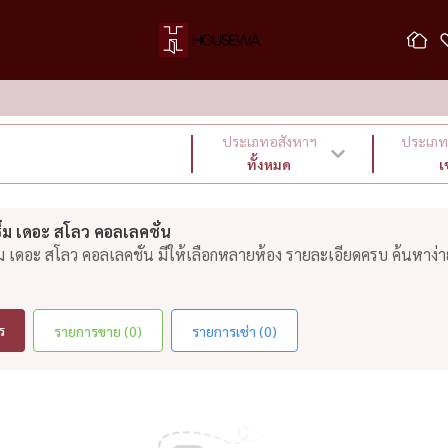
ประเภทอสังหาฯ
ประเภท 
ทั้งหมด
เ
ึ่ม เดอะ สโลว คอลเลคชั่น
่ม เดอะ สโลว คอลเลคชั่น มีให้เลือกหลายห้อง รายละเอียดครบ ค้นหาง่า
ร
รายการขาย (0)
รายการเช่า (0)