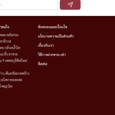
่าสนใจ
ข้อตกลงและเงื่อนไข
ชิดลม หลังสวน
นโยบายความเป็นส่วนตัว
ราธิวาส
เกี่ยวกับเรา
ตย กล้วยน้ำไท
แบริ่ง ลาซาล
วิธีการฝากขาย-เช่า
 9 เพชรบุรีตัดใหม่
ติดต่อ
าว เซ็นทรัลลาดพร้าว
ิท อโศก ทองหล่อ
วี พญาไท