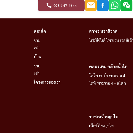
098-147-4644
คอนโด
สาทร นราธิวาส
ขาย
โฟร์ซีซั่นส์ ไพรเวท เรสซิเด้
เช่า
บ้าน
ขาย
คลองเตย กล้วยน้ำไท
เช่า
โคโค่ พาร์ค พระราม 4
โครงการของเรา
ไลฟ์ พระราม 4 - อโศก
ราชเทวี พญาไท
เอ็กซ์ที พญาไท