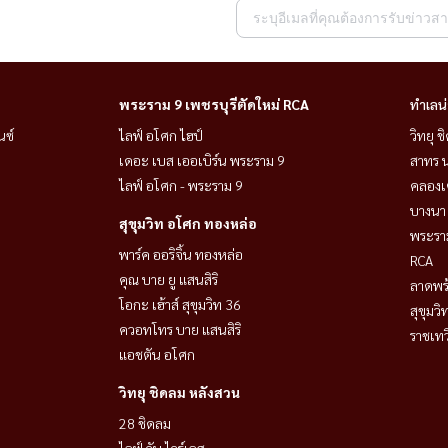
พระราม 9 เพชรบุรีตัดใหม่ RCA
ทำเลน
นซ์
ไลฟ์ อโศก ไฮป์
วิทยุ 
เดอะ เบส เออเบิร์น พระราม 9
สาทร น
ไลฟ์ อโศก - พระราม 9
คลองเ
บางนา 
สุขุมวิท อโศก ทองหล่อ
พระราม
พาร์ค ออริจิ้น ทองหล่อ
RCA
คุณ บาย ยู แสนสิริ
ลาดพร้
โอกะ เฮ้าส์ สุขุมวิท 36
สุขุมว
ควอทโทร บาย แสนสิริ
ราชเท
แอชตัน อโศก
วิทยุ ชิดลม หลังสวน
28 ชิดลม
ไลฟ์ วัน ไวร์เลส