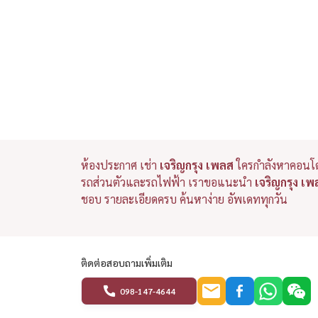
ห้องประกาศ เช่า
เจริญกรุง เพลส
ใครกำลังหาคอนโ
รถส่วนตัวและรถไฟฟ้า เราขอแนะนำ
เจริญกรุง เ
ชอบ รายละเอียดครบ ค้นหาง่าย อัพเดททุกวัน
ติดต่อสอบถามเพิ่มเติม
098-147-4644