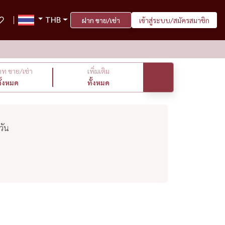
THB
ฝาก ขาย/เช่า
เข้าสู่ระบบ/สมัครสมาชิก
ท ขาย/เช่า
เพิ่มเติม
ั้งหมด
ทั้งหมด
วัน