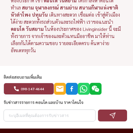
ห้องประกาศ เช่า
คอนโด วันสยาม
ใครกำลังหาคอนโด
ทำเล
สยาม จุฬาลงกรณ์ สามย่าน สนามกีฬาแห่งชาติ
หัวลำโพง ปทุมวัน
เดินทางสะดวก เชื่อมต่อ เข้าสู่ตัวเมือง
ได้ง่าย สะดวกทั้งรถส่วนตัวและรถไฟฟ้า เราขอแนะนำ
คอนโด วันสยาม
ในห้องประกาศของ Livinginsider นี้ จะมี
ทั้งรายการ จากเจ้าของและตัวแทนมืออาชีพ มาให้ท่าน
เลือกกันได้ตามความชอบ รายละเอียดครบ ค้นหาง่าย
อัพเดททุกวัน
ติดต่อสอบถามเพิ่มเติม
098-147-4644
รับข่าวสารรายการ คอนโด และบ้าน ราคาโดนใจ