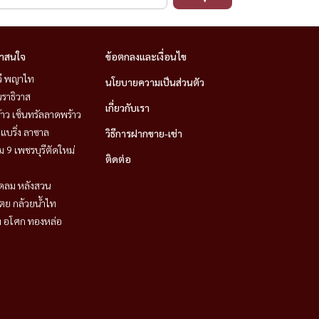
่าสนใจ
ข้อตกลงและเงื่อนไข
วี พญาไท
นโยบายความเป็นส่วนตัว
ราธิวาส
เกี่ยวกับเรา
าว เซ็นทรัลลาดพร้าว
แบริ่ง ลาซาล
วิธีการฝากขาย-เช่า
 9 เพชรบุรีตัดใหม่
ติดต่อ
ชิดลม หลังสวน
ตย กล้วยน้ำไท
ิท อโศก ทองหล่อ