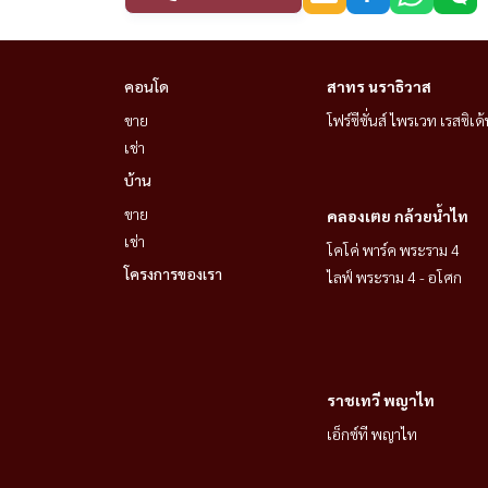
คอนโด
สาทร นราธิวาส
ขาย
โฟร์ซีซั่นส์ ไพรเวท เรสซิเด้
เช่า
บ้าน
ขาย
คลองเตย กล้วยน้ำไท
เช่า
โคโค่ พาร์ค พระราม 4
โครงการของเรา
ไลฟ์ พระราม 4 - อโศก
ราชเทวี พญาไท
เอ็กซ์ที พญาไท