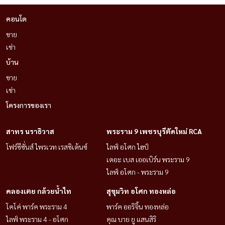
คอนโด
ขาย
เช่า
บ้าน
ขาย
เช่า
โครงการของเรา
สาทร นราธิวาส
พระราม 9 เพชรบุรีตัดใหม่ RCA
โฟร์ซีซั่นส์ ไพรเวท เรสซิเด้นซ์
ไลฟ์ อโศก ไฮป์
เดอะ เบส เออเบิร์น พระราม 9
ไลฟ์ อโศก - พระราม 9
คลองเตย กล้วยน้ำไท
สุขุมวิท อโศก ทองหล่อ
โคโค่ พาร์ค พระราม 4
พาร์ค ออริจิ้น ทองหล่อ
ไลฟ์ พระราม 4 - อโศก
คุณ บาย ยู แสนสิริ