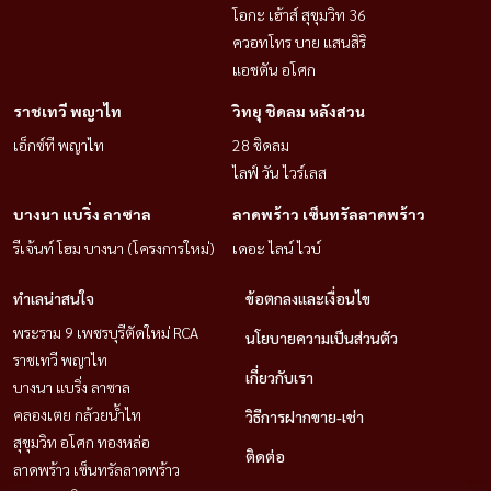
โอกะ เฮ้าส์ สุขุมวิท 36
ควอทโทร บาย แสนสิริ
แอชตัน อโศก
ราชเทวี พญาไท
วิทยุ ชิดลม หลังสวน
เอ็กซ์ที พญาไท
28 ชิดลม
ไลฟ์ วัน ไวร์เลส
บางนา แบริ่ง ลาซาล
ลาดพร้าว เซ็นทรัลลาดพร้าว
รีเจ้นท์ โฮม บางนา (โครงการใหม่)
เดอะ ไลน์ ไวบ์
ทำเลน่าสนใจ
ข้อตกลงและเงื่อนไข
พระราม 9 เพชรบุรีตัดใหม่ RCA
นโยบายความเป็นส่วนตัว
ราชเทวี พญาไท
เกี่ยวกับเรา
บางนา แบริ่ง ลาซาล
คลองเตย กล้วยน้ำไท
วิธีการฝากขาย-เช่า
สุขุมวิท อโศก ทองหล่อ
ติดต่อ
ลาดพร้าว เซ็นทรัลลาดพร้าว