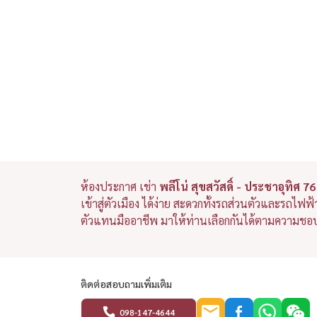
ห้องประกาศ เช่า
พลีโน่ สุขสวัสดิ์ - ประชาอุทิศ 76
เข้าสู่ตัวเมือง ได้ง่าย สะดวกทั้งรถส่วนตัวและรถไ
ตัวแทนมืออาชีพ มาให้ท่านเลือกกันได้ตามความชอบ
ติดต่อสอบถามเพิ่มเติม
098-147-4644