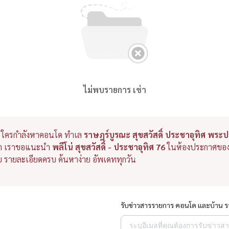
ไม่พบรายการ เช่า
ใครกำลังหาคอนโด ทำเล
ราษฎร์บูรณะ สุขสวัสดิ์ ประชาอุทิศ พระป
ฟฟ้า เราขอแนะนำ
พลีโน่ สุขสวัสดิ์ - ประชาอุทิศ 76
ในห้องประกาศของ L
 รายละเอียดครบ ค้นหาง่าย อัพเดททุกวัน
รับข่าวสารรายการ คอนโด และบ้าน 