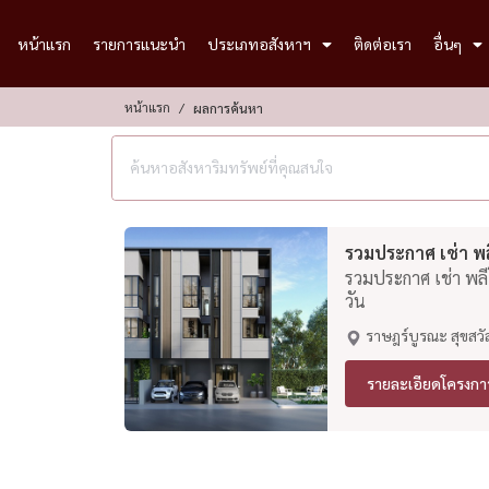
หน้าแรก
รายการแนะนำ
ประเภทอสังหาฯ
ติดต่อเรา
อื่นๆ
หน้าแรก
ผลการค้นหา
รวมประกาศ เช่า พลีโ
รวมประกาศ เช่า พลีโ
วัน
ราษฎร์บูรณะ สุขสวัส
รายละเอียดโครงกา