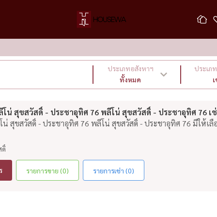
ประเภทอสังหาฯ
ประเภท 
ทั้งหมด
เ
น่ สุขสวัสดิ์ - ประชาอุทิศ 76 พลีโน่ สุขสวัสดิ์ - ประชาอุทิศ 76 เช
น่ สุขสวัสดิ์ - ประชาอุทิศ 76 พลีโน่ สุขสวัสดิ์ - ประชาอุทิศ 76 มีให
ดิ์
ร
รายการขาย (0)
รายการเช่า (0)