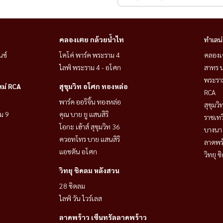
คลองเตย กล้วยน้ำไท
ทำเลน
นซ์
โคโค่ พาร์ค พระราม 4
คลองเ
ไลฟ์ พระราม 4 - อโศก
สาทร น
พระราม
หม่ RCA
สุขุมวิท อโศก ทองหล่อ
RCA
พาร์ค ออริจิ้น ทองหล่อ
สุขุมว
ม 9
คุณ บาย ยู แสนสิริ
ราชเท
โอกะ เฮ้าส์ สุขุมวิท 36
บางนา 
ควอทโทร บาย แสนสิริ
ลาดพร้
แอชตัน อโศก
วิทยุ 
วิทยุ ชิดลม หลังสวน
28 ชิดลม
ไลฟ์ วัน ไวร์เลส
ลาดพร้าว เซ็นทรัลลาดพร้าว