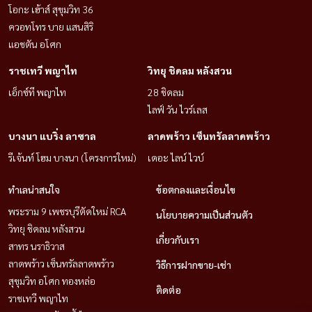
โอกะ เฮ้าส์ สุขุมวิท 36
ควอทโทร บาย แสนสิริ
แอชตัน อโศก
ราชเทวี พญาไท
วิทยุ ชิดลม หลังสวน
เอ็กซ์ที พญาไท
28 ชิดลม
ไลฟ์ วัน ไวร์เลส
บางนา แบริ่ง ลาซาล
ลาดพร้าว เซ็นทรัลลาดพร้าว
รีเจ้นท์ โฮม บางนา (โครงการใหม่)
เดอะ ไลน์ ไวบ์
ทำเลน่าสนใจ
ข้อตกลงและเงื่อนไข
พระราม 9 เพชรบุรีตัดใหม่ RCA
นโยบายความเป็นส่วนตัว
วิทยุ ชิดลม หลังสวน
เกี่ยวกับเรา
สาทร นราธิวาส
ลาดพร้าว เซ็นทรัลลาดพร้าว
วิธีการฝากขาย-เช่า
สุขุมวิท อโศก ทองหล่อ
ติดต่อ
ราชเทวี พญาไท