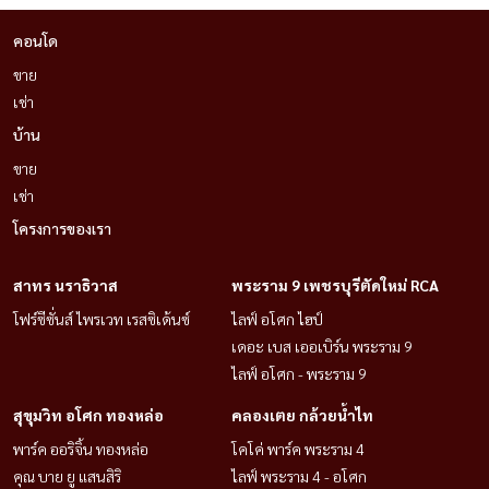
คอนโด
ขาย
เช่า
บ้าน
ขาย
เช่า
โครงการของเรา
สาทร นราธิวาส
พระราม 9 เพชรบุรีตัดใหม่ RCA
โฟร์ซีซั่นส์ ไพรเวท เรสซิเด้นซ์
ไลฟ์ อโศก ไฮป์
เดอะ เบส เออเบิร์น พระราม 9
ไลฟ์ อโศก - พระราม 9
สุขุมวิท อโศก ทองหล่อ
คลองเตย กล้วยน้ำไท
พาร์ค ออริจิ้น ทองหล่อ
โคโค่ พาร์ค พระราม 4
คุณ บาย ยู แสนสิริ
ไลฟ์ พระราม 4 - อโศก