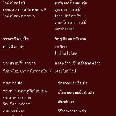
ไลฟ์ อโศก ไฮป์
พาร์ค ออริจิ้น ทองหล่อ
เดอะ เบส เออเบิร์น พระราม 9
คุณ บาย ยู แสนสิริ
ไลฟ์ อโศก - พระราม 9
โอกะ เฮ้าส์ สุขุมวิท 36
ควอทโทร บาย แสนสิริ
แอชตัน อโศก
ราชเทวี พญาไท
วิทยุ ชิดลม หลังสวน
เอ็กซ์ที พญาไท
28 ชิดลม
ไลฟ์ วัน ไวร์เลส
บางนา แบริ่ง ลาซาล
ลาดพร้าว เซ็นทรัลลาดพร้าว
รีเจ้นท์ โฮม บางนา (โครงการใหม่)
เดอะ ไลน์ ไวบ์
ทำเลน่าสนใจ
ข้อตกลงและเงื่อนไข
พระราม 9 เพชรบุรีตัดใหม่ RCA
นโยบายความเป็นส่วนตัว
บางนา แบริ่ง ลาซาล
เกี่ยวกับเรา
วิทยุ ชิดลม หลังสวน
สาทร นราธิวาส
วิธีการฝากขาย-เช่า