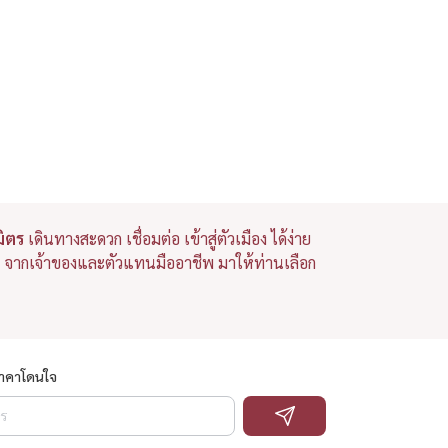
มิตร
เดินทางสะดวก เชื่อมต่อ เข้าสู่ตัวเมือง ได้ง่าย
าร จากเจ้าของและตัวแทนมืออาชีพ มาให้ท่านเลือก
ราคาโดนใจ