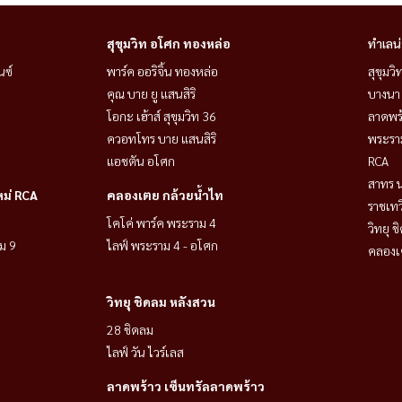
สุขุมวิท อโศก ทองหล่อ
ทำเลน
นซ์
พาร์ค ออริจิ้น ทองหล่อ
สุขุมว
คุณ บาย ยู แสนสิริ
บางนา 
โอกะ เฮ้าส์ สุขุมวิท 36
ลาดพร้
ควอทโทร บาย แสนสิริ
พระราม
แอชตัน อโศก
RCA
สาทร น
หม่ RCA
คลองเตย กล้วยน้ำไท
ราชเท
โคโค่ พาร์ค พระราม 4
วิทยุ 
ม 9
ไลฟ์ พระราม 4 - อโศก
คลองเ
วิทยุ ชิดลม หลังสวน
28 ชิดลม
ไลฟ์ วัน ไวร์เลส
ลาดพร้าว เซ็นทรัลลาดพร้าว