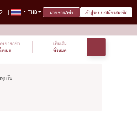
THB
ฝาก ขาย/เช่า
เข้าสู่ระบบ/สมัครสมาชิก
ท ขาย/เช่า
เพิ่มเติม
ั้งหมด
ทั้งหมด
ทุกวัน