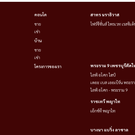
คอนโด
สาทร นราธิวาส
ขาย
โฟร์ซีซั่นส์ ไพรเวท เรสซิเด้
เช่า
บ้าน
ขาย
เช่า
พระราม 9 เพชรบุรีตัดใ
โครงการของเรา
ไลฟ์ อโศก ไฮป์
เดอะ เบส เออเบิร์น พระรา
ไลฟ์ อโศก - พระราม 9
ราชเทวี พญาไท
เอ็กซ์ที พญาไท
บางนา แบริ่ง ลาซาล