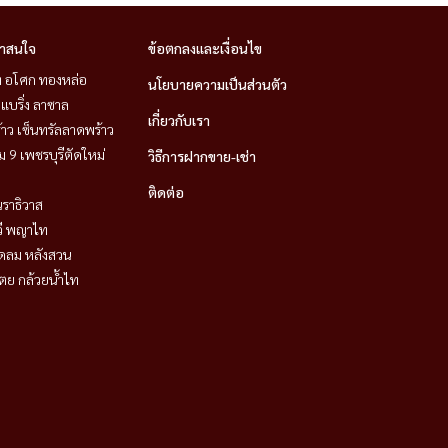
่าสนใจ
ข้อตกลงและเงื่อนไข
ิท อโศก ทองหล่อ
นโยบายความเป็นส่วนตัว
แบริ่ง ลาซาล
เกี่ยวกับเรา
าว เซ็นทรัลลาดพร้าว
 9 เพชรบุรีตัดใหม่
วิธีการฝากขาย-เช่า
ติดต่อ
ราธิวาส
วี พญาไท
ชิดลม หลังสวน
ตย กล้วยน้ำไท