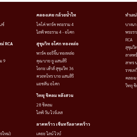
คลองเตย กล้วยน้ำไท
ทำเลน
นซ์
โคโค่ พาร์ค พระราม 4
บางนา 
ไลฟ์ พระราม 4 - อโศก
พระราม
RCA
หม่ RCA
สุขุมวิท อโศก ทองหล่อ
สุขุมว
พาร์ค ออริจิ้น ทองหล่อ
ลาดพร้
ม 9
คุณ บาย ยู แสนสิริ
สาทร น
โอกะ เฮ้าส์ สุขุมวิท 36
ราชเท
ควอทโทร บาย แสนสิริ
คลองเ
แอชตัน อโศก
วิทยุ 
วิทยุ ชิดลม หลังสวน
28 ชิดลม
ไลฟ์ วัน ไวร์เลส
ลาดพร้าว เซ็นทรัลลาดพร้าว
ารใหม่)
เดอะ ไลน์ ไวบ์