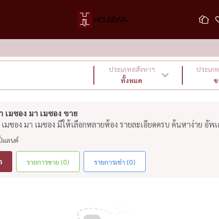
ประเภทอสังหาฯ
ประเภท 
ทั้งหมด
ข
า เมซอง มา เมซอง ขาย
มซอง มา เมซอง มีให้เลือกหลายห้อง รายละเอียดครบ ค้นหาง่าย อัพเ
้แลนด์
ร
รายการขาย (0)
รายการเช่า (0)